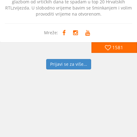
glazbom od vrtićkih dana te spadam u top 20 Hrvatskih
RTLzvijezda. U slobodno vrijeme bavim se šminkanjem i volim
provoditi vrijeme na otvorenom.
Mreže:
1581
Prijavi se za više...