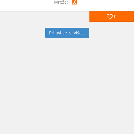
Mreže:
0
Prijavi se za više...