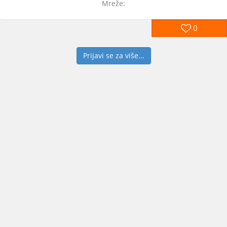
Mreže:
0
Prijavi se za više...